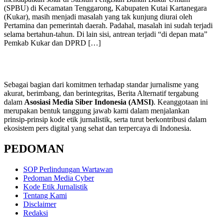
(SPBU) di Kecamatan Tenggarong, Kabupaten Kutai Kartanegara
(Kukar), masih menjadi masalah yang tak kunjung diurai oleh
Pertamina dan pemerintah daerah. Padahal, masalah ini sudah terjadi
selama bertahun-tahun. Di lain sisi, antrean terjadi “di depan mata”
Pemkab Kukar dan DPRD […]
Sebagai bagian dari komitmen terhadap standar jurnalisme yang
akurat, berimbang, dan berintegritas, Berita Alternatif tergabung
dalam
Asosiasi Media Siber Indonesia (AMSI)
. Keanggotaan ini
merupakan bentuk tanggung jawab kami dalam menjalankan
prinsip-prinsip kode etik jurnalistik, serta turut berkontribusi dalam
ekosistem pers digital yang sehat dan terpercaya di Indonesia.
PEDOMAN
SOP Perlindungan Wartawan
Pedoman Media Cyber
Kode Etik Jurnalistik
Tentang Kami
Disclaimer
Redaksi