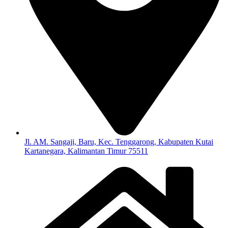
Jl. AM. Sangaji, Baru, Kec. Tenggarong, Kabupaten Kutai
Kartanegara, Kalimantan Timur 75511