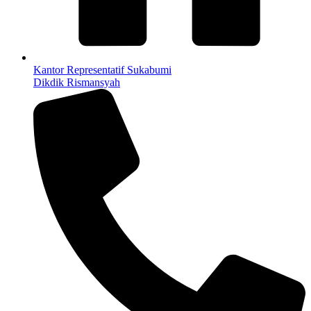
Kantor Representatif Sukabumi
Dikdik Rismansyah