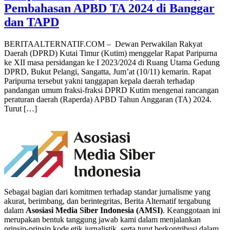
Pembahasan APBD TA 2024 di Banggar
dan TAPD
BERITAALTERNATIF.COM – Dewan Perwakilan Rakyat
Daerah (DPRD) Kutai Timur (Kutim) menggelar Rapat Paripurna
ke XII masa persidangan ke I 2023/2024 di Ruang Utama Gedung
DPRD, Bukut Pelangi, Sangatta, Jum’at (10/11) kemarin. Rapat
Paripurna tersebut yakni tanggapan kepala daerah terhadap
pandangan umum fraksi-fraksi DPRD Kutim mengenai rancangan
peraturan daerah (Raperda) APBD Tahun Anggaran (TA) 2024.
Turut […]
Sebagai bagian dari komitmen terhadap standar jurnalisme yang
akurat, berimbang, dan berintegritas, Berita Alternatif tergabung
dalam
Asosiasi Media Siber Indonesia (AMSI)
. Keanggotaan ini
merupakan bentuk tanggung jawab kami dalam menjalankan
prinsip-prinsip kode etik jurnalistik, serta turut berkontribusi dalam