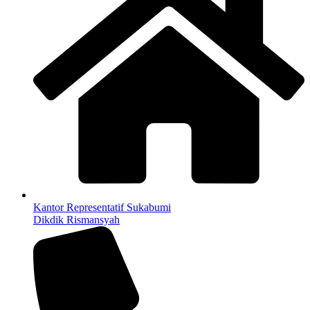
Kantor Representatif Sukabumi
Dikdik Rismansyah