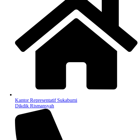
Kantor Representatif Sukabumi
Dikdik Rismansyah