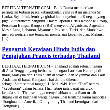
BERITAALTERNATIF.COM – Bank Dunia memberikan
peringatan terbaru pasca kebangkrutan yang saat ini melanda Sri
Lanka. Sejauh ini, lembaga global itu menyebut ada 9 negara yang
juga ikut terancam bangkrut. Dalam laporan Crisis Response Group,
Persatuan Bangsa-Bangsa (PBB) menyebut Afganistan, Argentina,
Mesir, Laos, Lebanon, Myanmar, Pakistan, Turki, dan Zimbabwe
menjadi negara yang terancam mengalami kebangkrutan. Melansir
[…]
Pengaruh Kerajaan Hindu India dan
Penjajahan Prancis terhadap Thailand
BERITAALTERNATIF.COM – Thailand adalah sebuah negara
di Asia Tenggara yang berbatasan dengan Laos dan Kamboja di
timur, Malaysia dan Teluk Siam di selatan, dan Myanmar dan Laut
Andaman di barat. Kerajaan Thai dahulu dikenal
sebagai Siam sampai tanggal 11 Mei 1949. Kata “Thai” berarti
“kebebasan” dalam bahasa Thai, tetapi juga dapat merujuk
kepada suku Thai, sehingga menyebabkan nama Siam masih
digunakan di kalangan warga negara Thai terutama kaum minoritas
Tionghoa dan Amerika. Orang-orang Thailand bermigrasi dari
Tiongkok […]