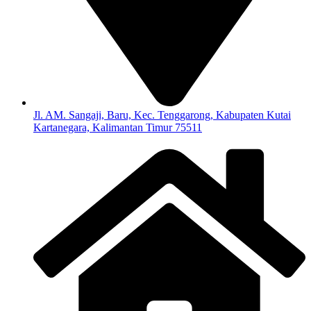
Jl. AM. Sangaji, Baru, Kec. Tenggarong, Kabupaten Kutai
Kartanegara, Kalimantan Timur 75511