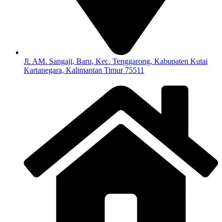
Jl. AM. Sangaji, Baru, Kec. Tenggarong, Kabupaten Kutai
Kartanegara, Kalimantan Timur 75511