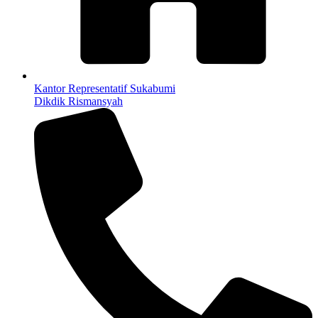
Kantor Representatif Sukabumi
Dikdik Rismansyah