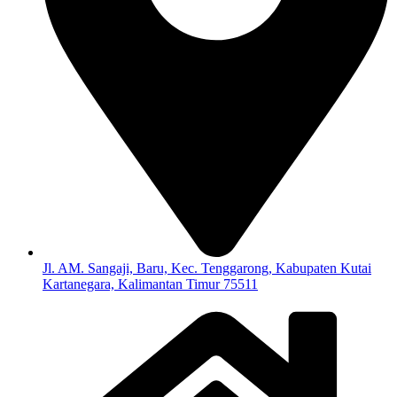
Jl. AM. Sangaji, Baru, Kec. Tenggarong, Kabupaten Kutai
Kartanegara, Kalimantan Timur 75511