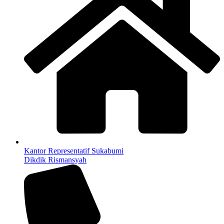
Kantor Representatif Sukabumi
Dikdik Rismansyah