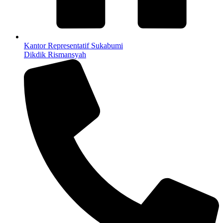
Kantor Representatif Sukabumi
Dikdik Rismansyah