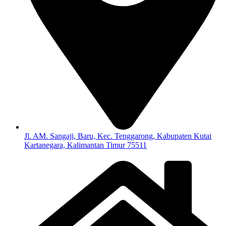
Jl. AM. Sangaji, Baru, Kec. Tenggarong, Kabupaten Kutai
Kartanegara, Kalimantan Timur 75511