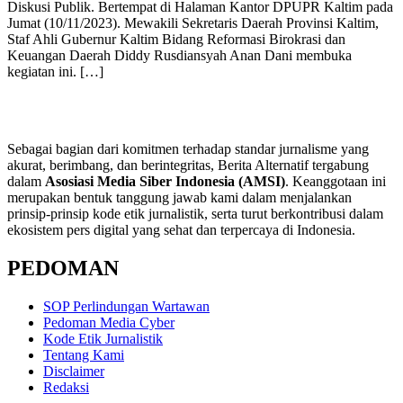
Diskusi Publik. Bertempat di Halaman Kantor DPUPR Kaltim pada
Jumat (10/11/2023). Mewakili Sekretaris Daerah Provinsi Kaltim,
Staf Ahli Gubernur Kaltim Bidang Reformasi Birokrasi dan
Keuangan Daerah Diddy Rusdiansyah Anan Dani membuka
kegiatan ini. […]
Sebagai bagian dari komitmen terhadap standar jurnalisme yang
akurat, berimbang, dan berintegritas, Berita Alternatif tergabung
dalam
Asosiasi Media Siber Indonesia (AMSI)
. Keanggotaan ini
merupakan bentuk tanggung jawab kami dalam menjalankan
prinsip-prinsip kode etik jurnalistik, serta turut berkontribusi dalam
ekosistem pers digital yang sehat dan terpercaya di Indonesia.
PEDOMAN
SOP Perlindungan Wartawan
Pedoman Media Cyber
Kode Etik Jurnalistik
Tentang Kami
Disclaimer
Redaksi