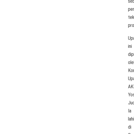
se
pe
te
pro
Up
ini
dip
ole
Ko
Up
AK
Yo
Jud
Ia
lahi
di