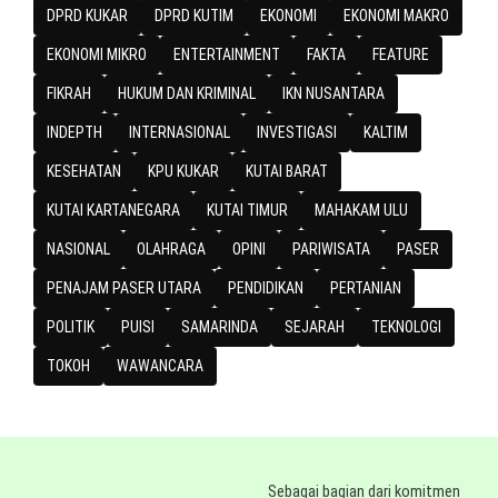
DPRD KUKAR
DPRD KUTIM
EKONOMI
EKONOMI MAKRO
EKONOMI MIKRO
ENTERTAINMENT
FAKTA
FEATURE
FIKRAH
HUKUM DAN KRIMINAL
IKN NUSANTARA
INDEPTH
INTERNASIONAL
INVESTIGASI
KALTIM
KESEHATAN
KPU KUKAR
KUTAI BARAT
KUTAI KARTANEGARA
KUTAI TIMUR
MAHAKAM ULU
NASIONAL
OLAHRAGA
OPINI
PARIWISATA
PASER
PENAJAM PASER UTARA
PENDIDIKAN
PERTANIAN
POLITIK
PUISI
SAMARINDA
SEJARAH
TEKNOLOGI
TOKOH
WAWANCARA
Sebagai bagian dari komitmen