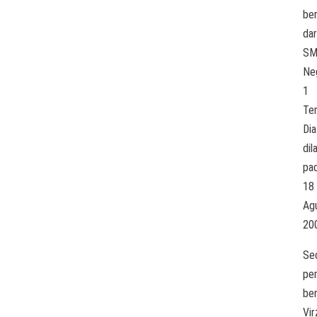
ber
dar
SM
Ne
1
Te
Dia
dil
pa
18
Ag
20
Se
pe
be
Vir