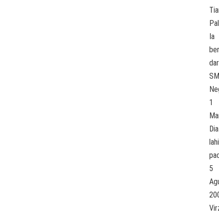
Tia
Pal
Ia
ber
dar
SM
Ne
1
Ma
Dia
lahi
pa
5
Ag
20
Vir