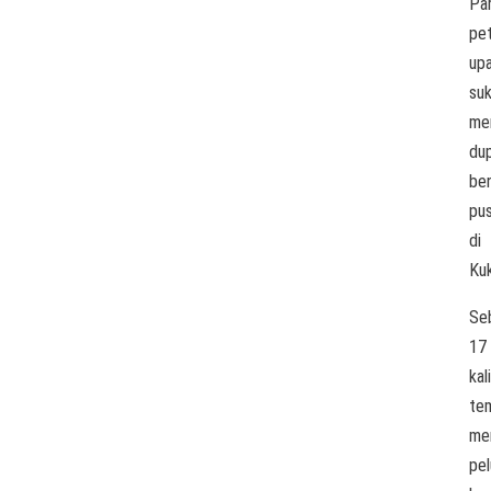
Pa
pe
up
su
me
dup
be
pu
di
Kuk
Se
17
kali
te
me
pel