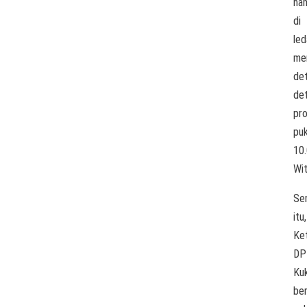
ha
di
le
men
det
det
pro
puk
10
Wit
Se
itu,
Ke
DP
Ku
be