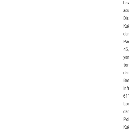
ba
as
Di
Ku
da
Pa
45,
ya
ter
dar
Bat
Inf
61
Lo
da
Po
Kuk