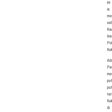
ini
ia
me
se
Ka
Ina
Po
Kuk
Ad
Pa
me
put
put
ter
Ku
di